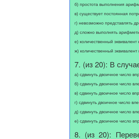
б) простота выполнения арифм
в) существует постоянная потр
г) невозможно представлять д
д) сложно выполнять арифмети
е) количественный эквивалент 
ж) количественный эквивалент 
7. (из 20): В слу
а) сдвинуть двоичное число вп
б) сдвинуть двоичное число вле
в) сдвинуть двоичное число впр
г) сдвинуть двоичное число вле
д) сдвинуть двоичное число вле
е) сдвинуть двоичное число вп
8. (из 20): Пере