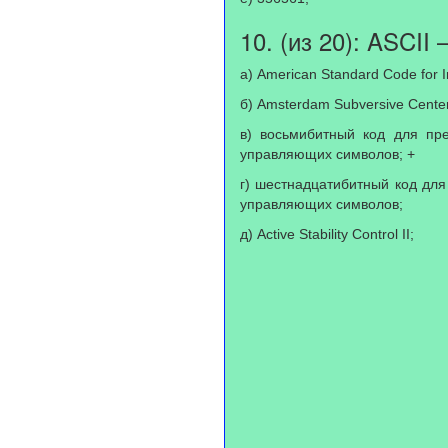
10. (из 20): ASCII –
а) American Standard Code for I
б) Amsterdam Subversive Center 
в) восьмибитный код для пр
управляющих символов; +
г) шестнадцатибитный код для
управляющих символов;
д) Active Stability Control II;