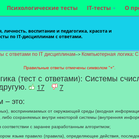
Психологические тесты
IT-тесты
О пр
, личность, воспитание и педагогика, красота и
есты по IT-дисциплинам с ответами.
ты с ответами по IT дисциплинам
Компьютерная логика: С
–>
Правильные ответы отмечены символом "+".
ика (тест с ответами): Системы счис
 другую.
17
7
м – это:
анных), воспринимаемых от окружающей среды (входная информац
 либо сохраняемых внутри некоторой системы (внутренняя инфор
в соответствии с заранее разработанным алгоритмом;
тором языке правило (правила), определяющее действия, последо