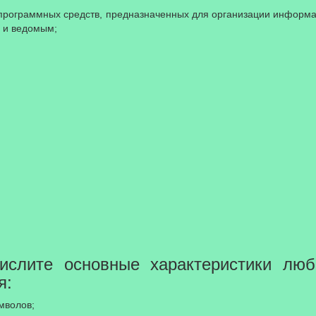
и программных средств, предназначенных для организации информ
 и ведомым;
числите основные характеристики лю
я:
мволов;