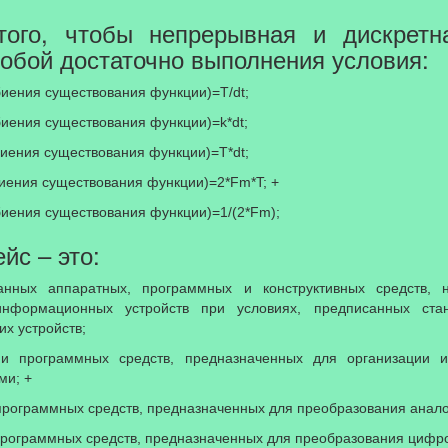
 того, чтобы непрерывная и дискрет
обой достаточно выполнения условия:
биения существования функции)=T/dt;
биения существования функции)=k*dt;
биения существования функции)=T*dt;
биения существования функции)=2*Fm*T; +
збиения существования функции)=1/(2*Fm);
ейс – это:
анных аппаратных, программных и конструктивных средств, 
информационных устройств при условиях, предписанных ст
х устройств;
 и программных средств, предназначенных для организации 
ми; +
 программных средств, предназначенных для преобразования анал
 программных средств, предназначенных для преобразования цифро