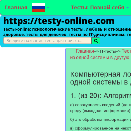
Главная
Тесты: Познай себя
https://testy-online.com
Тесты-оnline: психологические тесты, любовь и отношения
здоровье, тесты для девочек, тесты по IT-дисциплинам, т
Главная
Тес
–> IT-тесты–>
из одной системы в другую
Компьютерная лог
одной системы в
1. (из 20): Алгорит
а) совокупность сведений (д
среду (выходная информация),
б) это обработка информации 
в) сформулированное на неко