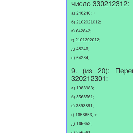
число 330212312:
а) 248246; +
б) 2102021012;
в) 642842;
г) 2101202012;
д) 48246;
е) 64284;
9. (из 20): Пер
320212301:
а) 1983983;
б) 3563561;
в) 3893891;
г) 1653653; +
д) 165653;
е) 356561;