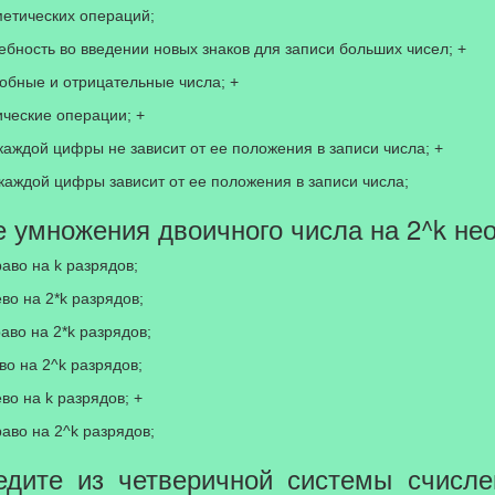
етических операций;
ебность во введении новых знаков для записи больших чисел; +
робные и отрицательные числа; +
ческие операции; +
каждой цифры не зависит от ее положения в записи числа; +
каждой цифры зависит от ее положения в записи числа;
чае умножения двоичного числа на 2^k не
раво на k разрядов;
во на 2*k разрядов;
аво на 2*k разрядов;
во на 2^k разрядов;
во на k разрядов; +
раво на 2^k разрядов;
ведите из четверичной системы счисл