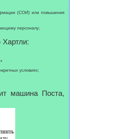
ормации (СОИ) или повышения
вающему персоналу;
 Хартли:
 +
нкретных условиях;
нит машина Поста,