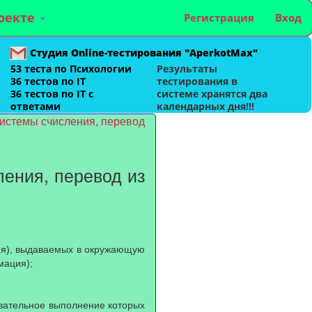
оекте
Регистрация
Вход
Студия Online-тестирования "AperkotMax"
53 теста по Психологии
Результаты
36 тестов по IT
тестирования в
36 тестов по IT с
системе хранятся два
ответами
календарных дня!!!
истемы счисления, перевод
ления, перевод из
ия), выдаваемых в окружающую
мация);
вательное выполнение которых