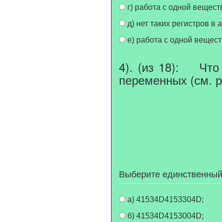
г) работа с одной вещес
д) нет таких регистров в
е) работа с одной вещес
4). (из 18): Что
переменных (см. ри
Выберите единственный
а) 41534D4153304D;
б) 41534D4153004D;