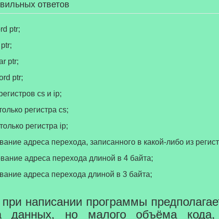
авильных ответов
модификатор word ptr;
ptr;
 ptr;
rd ptr;
егистров cs и ip;
олько регистра cs;
олько регистра ip;
вание адреса перехода, записанного в какой-либо из регист
ование адреса перехода длиной в 4 байта;
ование адреса перехода длиной в 3 байта;
и при написании программы предполагае
а данных, но малого объёма кода,