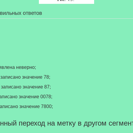
авильных ответов
ъявлена неверно;
т записано значение 78;
т записано значение 87;
 записано значение 0078;
 записано значение 7800;
енный переход на метку в другом сегмен