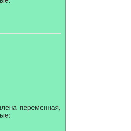
влена переменная,
ные: