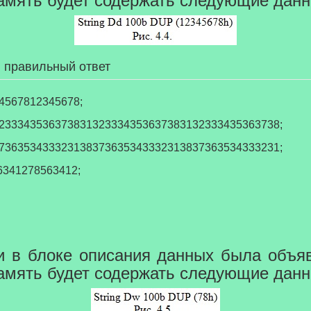
 правильный ответ
4567812345678;
3233343536373831323334353637383132333435363738;
3736353433323138373635343332313837363534333231;
6341278563412;
и в блоке описания данных была объя
о память будет содержать следующие дан