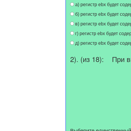
а) регистр ebx будет со
б) регистр ebx будет со
в) регистр ebx будет сод
г) регистр ebx будет со
д) регистр ebx будет сод
2). (из 18): При 
Выберите единственный