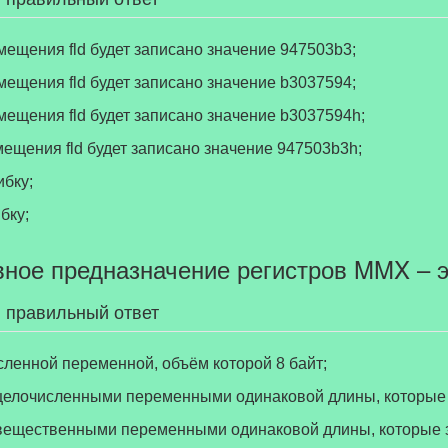
смещения fld будет записано значение 947503b3;
смещения fld будет записано значение b3037594;
смещения fld будет записано значение b3037594h;
смещения fld будет записано значение 947503b3h;
ибку;
бку;
вное предназначение регистров MMX – э
 правильный ответ
исленной переменной, объём которой 8 байт;
 целочисленными переменными одинаковой длины, которые 
 вещественными переменными одинаковой длины, которые з