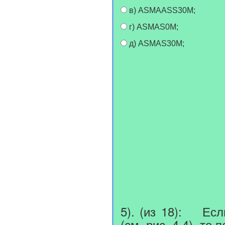
в) ASMAASS30M;
г) ASMAS0M;
д) ASMAS30M;
5). (из 18): Есл
(см. рис. 4.4), т