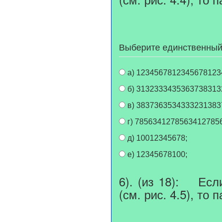
Выберите единственный
а) 1234567812345678123
б) 313233343536373831
в) 383736353433323138
г) 7856341278563412785
д) 10012345678;
е) 12345678100;
6). (из 18): Есл
(см. рис. 4.5), т