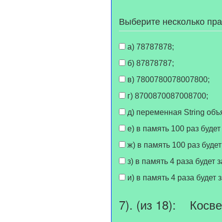
Выберите несколько пр
а) 78787878;
б) 87878787;
в) 7800780078007800;
г) 8700870087008700;
д) переменная String об
е) в память 100 раз буде
ж) в память 100 раз буде
з) в память 4 раза будет
и) в память 4 раза будет
7). (из 18): Косв