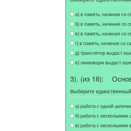
а) в память, начиная со 
б) в память, начиная со 
в) в память, начиная со 
г) в память, начиная со 
д) транслятор выдаст ош
е) линковщик выдаст оши
3). (из 18): Осно
Выберите единственный
а) работа с одной целоч
б) работа с несколькими
в) работа с несколькими