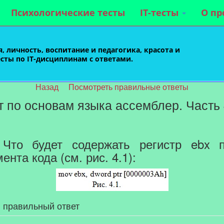
Психологические тесты
IT-тесты
О пр
, личность, воспитание и педагогика, красота и
есты по IT-дисциплинам с ответами.
Назад
Посмотреть правильные ответы
ст по основам языка ассемблер. Часть
то будет содержать регистр ebx п
нта кода (см. рис. 4.1):
 правильный ответ