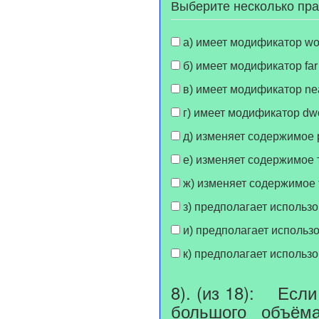
Выберите несколько пр
а) имеет 
б) имеет модификатор far 
в) имеет модификатор near
г) имеет модификатор dwo
д) изменяет содержимое р
е) изменяет содержимое т
ж) изменяет содержимое т
з) предполагает использо
и) предполагает использ
к) предполагает использ
8). (из 18): Есл
большого объём