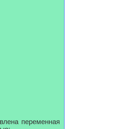
явлена переменная
ные: