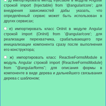
д) импортировать метод Injectable в модуль Angular
строкой import {Injectable} from '@angular/core'; для
внедрения зависимостей дабы указать, что
определённый сервис может быть использован в
других сервисах;
е) импортировать класс ОnInit в модуле Angular
строкой import {ОnInit} from '@angular/core'; для
реализации перехватчика, срабатывающего при
инициализации компонента сразу после выполнения
его конструктора;
ж) импортировать класс ReactiveFormsModule в
модуль Angular строкой import {ReactiveFormsModule}
from "@angular/forms"; для описания формы в
компоненте в виде дерева и дальнейшего связывания
дерева с шаблоном;