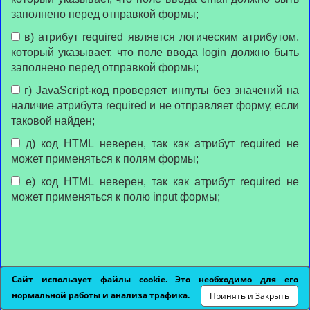
заполнено перед отправкой формы;
в) атрибут required является логическим атрибутом,
который указывает, что поле ввода login должно быть
заполнено перед отправкой формы;
г) JavaScript-код проверяет инпуты без значений на
наличие атрибута required и не отправляет форму, если
таковой найден;
д) код HTML неверен, так как атрибут required не
может применяться к полям формы;
е) код HTML неверен, так как атрибут required не
может применяться к полю input формы;
Сайт использует файлы cookie. Это необходимо для его
нормальной работы и анализа трафика.
Принять и Закрыть