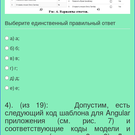
Выберите единственный правильный ответ
а) а;
б) б;
в) в;
г) г;
д) д;
е) е;
4). (из 19): Допустим, есть
следующий код шаблона для Angular
приложения (см. рис. 7) и
соответствующие коды модели и