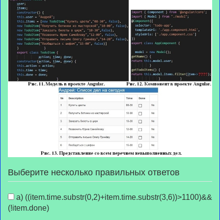
Выберите несколько правильных ответов
а) ((item.time.substr(0,2)+item.time.substr(3,6))>1100)&&
(!item.done)