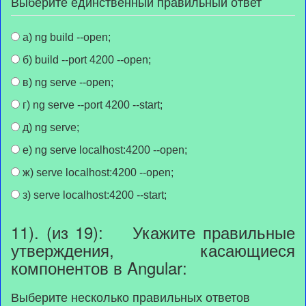
Выберите единственный правильный ответ
а) ng build --open;
б) build --port 4200 --open;
в) ng serve --open;
г) ng serve --port 4200 --start;
д) ng serve;
е) ng serve localhost:4200 --open;
ж) serve localhost:4200 --open;
з) serve localhost:4200 --start;
11). (из 19): Укажите правильные
утверждения, касающиеся
компонентов в Angular:
Выберите несколько правильных ответов