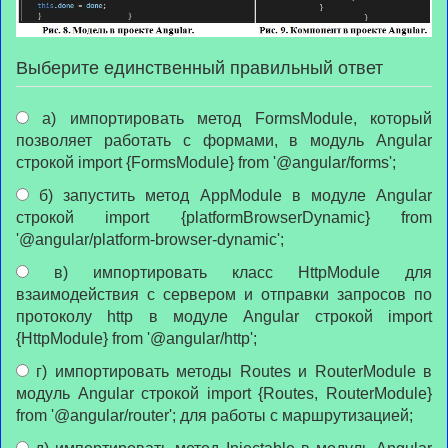
Выберите единственный правильный ответ
а) импортировать метод FormsModule, который
позволяет работать с формами, в модуль Angular
строкой import {FormsModule} from '@angular/forms';
б) запустить метод AppModule в модуле Angular
строкой import {platformBrowserDynamic} from
'@angular/platform-browser-dynamic';
в) импортировать класс HttpModule для
взаимодействия с сервером и отправки запросов по
протоколу http в модуле Angular строкой import
{HttpModule} from '@angular/http';
г) импортировать методы Routes и RouterModule в
модуль Angular строкой import {Routes, RouterModule}
from '@angular/router'; для работы с маршрутизацией;