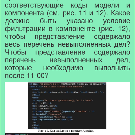
соответствующие коды модели и
компонента (см. рис. 11 и 12). Какое
должно быть указано условие
фильтрации в компоненте (рис. 12),
чтобы представление содержало
весь перечень невыполненных дел?
Чтобы представление содержало
перечень невыполненных дел,
которые необходимо выполнить
после 11-00?