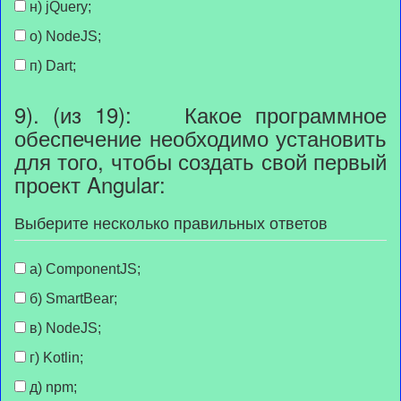
н) jQuery;
о) NodeJS;
п) Dart;
9). (из 19): Какое программное
обеспечение необходимо установить
для того, чтобы создать свой первый
проект Angular:
Выберите несколько правильных ответов
а) ComponentJS;
б) SmartBear;
в) NodeJS;
г) Kotlin;
д) npm;