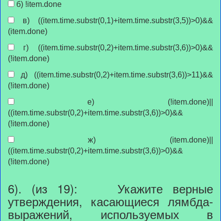
б) !item.done
в) ((item.time.substr(0,1)+item.time.substr(3,5))>0)&&
(item.done)
г) ((item.time.substr(0,2)+item.time.substr(3,6))>0)&&
(!item.done)
д) ((item.time.substr(0,2)+item.time.substr(3,6))>11)&&
(!item.done)
е) (!item.done)||
((item.time.substr(0,2)+item.time.substr(3,6))>0)&&
(!item.done)
ж) (item.done)||
((item.time.substr(0,2)+item.time.substr(3,6))>0)&&
(!item.done)
6). (из 19): Укажите верные
утверждения, касающиеся лямбда-
выражений, используемых в