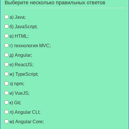
Выберите несколько правильных ответов
а) Java;
б) JavaScript;
в) HTML;
г) технология MVC;
д) Angular;
е) ReactJS;
ж) TypeScript;
з) npm;
и) VueJS;
к) Git;
л) Angular CLI;
м) Angular Core;