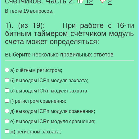
12
2
В тесте 19 вопросов.
1). (из 19): При работе с 16-ти
битным таймером счётчиком модуль
счета может определяться:
Выберите несколько правильных ответов
а) счётным регистром;
б) выводом ICPn модуля захвата;
в) выводом ICRn модуля захвата;
г) регистром сравнения;
д) выводом ICPn модуля сравнения;
е) выводом ICRn модуля сравнения;
ж) регистром захвата;