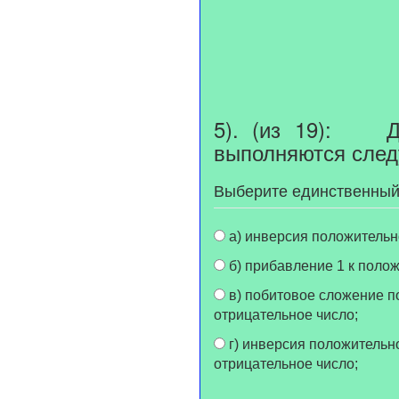
5). (из 19): Дл
выполняются след
Выберите единственный
а) инверсия положительн
б) прибавление 1 к полож
в) побитовое сложение положительного числа с ним же самим – инверсия результата сложения плюс 1 =
отрицательное число;
г) инверсия положительного числа - побитовое сложение инвертированного результата с ним же самим плюс 1 =
отрицательное число;