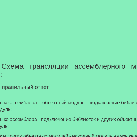
хема трансляции ассемблерного мо
:
 правильный ответ
дуль;
уль;