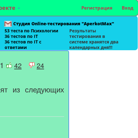
оекте
Регистрация
Вход
Студия Online-тестирования "AperkotMax"
53 теста по Психологии
Результаты
36 тестов по IT
тестирования в
36 тестов по IT с
системе хранятся два
ответами
календарных дня!!!
 1
42
24
ят из следующих