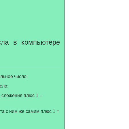
сла в компьютере
ельное число;
сло;