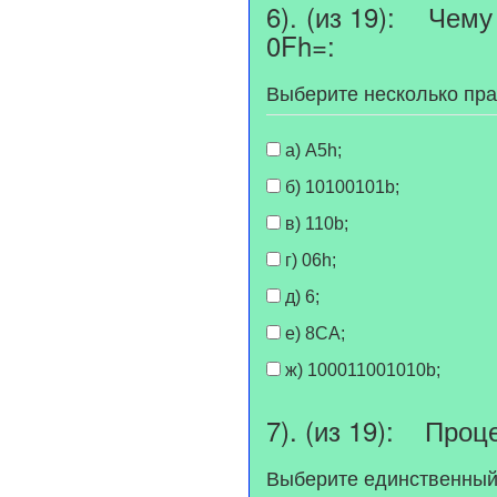
6). (из 19): Чему
0Fh=:
Выберите несколько пр
а) А5h;
б) 10100101b;
в) 110b;
г) 06h;
д) 6;
е) 8СА;
ж) 100011001010b;
7). (из 19): Проце
Выберите единственный