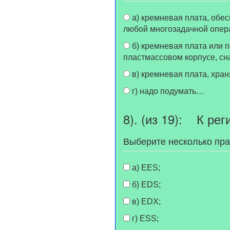
а) кремневая плата, обеспечивающая механизм страничной организации памяти, которая необходима для
любой многозадачной опер
б) кремневая плата или подложка с логическими цепями, состоящими из транзисторов, скрытая в
пластмассовом корпусе, с
г) надо подумать…
8). (из 19): К ре
Выберите несколько пр
а) EES;
б) EDS;
в) EDX;
г) ESS;