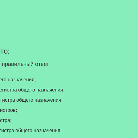
то:
 правильный ответ
его назначения;
регистра общего назначения;
егистра общего назначения;
гистров;
стра;
егистра общего назначения;