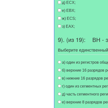
д) ECX;
е) EBX;
ж) ECS;
з) EAX;
9). (из 19): ВН - э
Выберите единственный
а) один из регистров общ
б) верхние 16 разрядов 
в) нижние 16 разрядов р
г) один из сегментных ре
д) часть сегментного реги
е) верхние 8 разрядов р