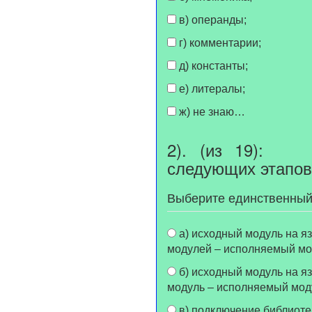
в) операнды;
г) комментарии;
д) константы;
е) литералы;
ж) не знаю…
2). (из 19): С
следующих этапов
Выберите единственный
а) исходный модуль на языке ассемблера – объектный модуль – подключение библиотек и других объектных
модулей – исполняемый мо
б) исходный модуль на языке ассемблера - подключение библиотек и других объектных модулей – объектный
модуль – исполняемый мод
в) подключение библиотек и других объектных модулей - исходный модуль на языке ассемблера – объектный