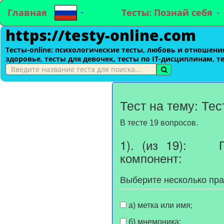
Главная
Тесты: Познай себя
https://testy-online.com
Тесты-оnline: психологические тесты, любовь и отношения
здоровье, тесты для девочек, тесты по IT-дисциплинам, т
Тест на тему: Те
В тесте 19 вопросов.
1). (из 19): П
компонент:
Выберите несколько пр
а) метка или имя;
б) мнемоника;