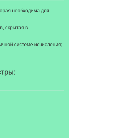
двоичных сигналов в двоичной системе исчисления;
стры: