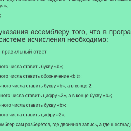
уль;
;
указания ассемблеру того, что в прог
 системе исчисления необходимо:
 правильный ответ
ного числа ставить букву «b»;
ного числа ставить обозначение «bit»;
ного числа ставить букву «b», а в конце 2;
чного числа ставить цифру «2», а в конце букву «b»;
чного числа ставить букву «b»;
ного числа ставить цифру «2»;
семблер сам разберётся, где двоичная запись, а где шестна