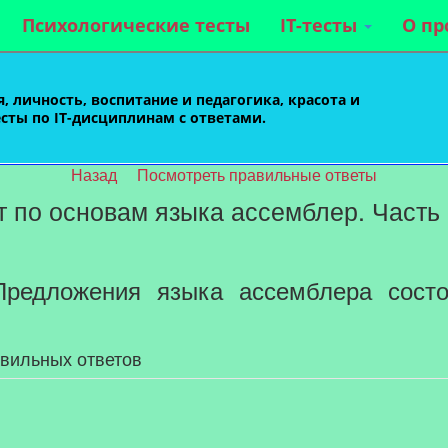
Психологические тесты
IT-тесты
О пр
, личность, воспитание и педагогика, красота и
есты по IT-дисциплинам с ответами.
Назад
Посмотреть правильные ответы
ст по основам языка ассемблер. Часть
редложения языка ассемблера состо
авильных ответов