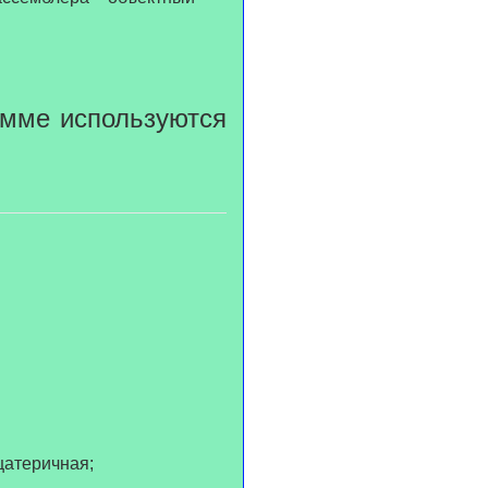
рамме используются
дцатеричная;