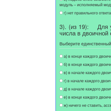
модуль – исполняемый мод
г) нет правильного ответа
3). (из 19): Для 
числа в двоичной
Выберите единственный
а) в конце каждого двоич
б) в конце каждого двоич
в) в начале каждого двоич
г) в начале каждого двои
д) в начале каждого двои
е) в конце каждого двоич
ж) ничего не ставить, ас