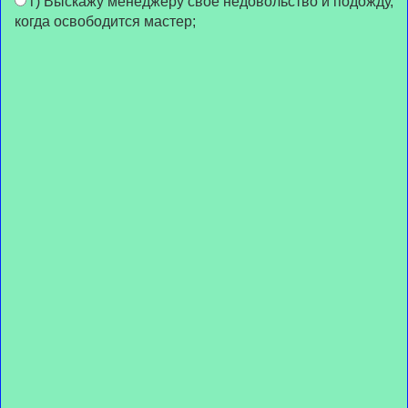
г) Выскажу менеджеру своё недовольство и подожду,
когда освободится мастер;