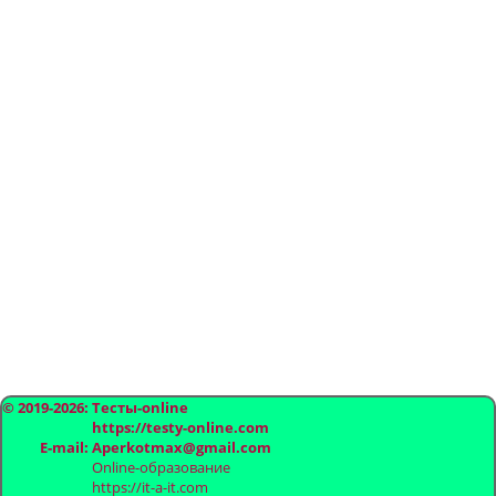
© 2019-2026: Тесты-online
https://testy-online.com
E-mail: Aperkotmax@gmail.com
Online-образование
https://it-a-it.com