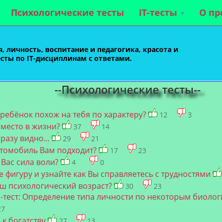
Психологические тесты
IT-тесты
О пр
, личность, воспитание и педагогика, красота и
есты по IT-дисциплинам с ответами.
--Психологические тесты--
 ребёнок похож на тебя по характеру?
12
3
 место в жизни?
37
14
разу видно...
29
21
втомобиль Вам подходит?
17
23
у Вас сила воли?
4
0
 фигуру и узнайте как Вы справляетесь с трудностями
аш психологический возраст?
30
23
-тест: Определение типа личности по некоторым биоло
27
 к богатству
27
13