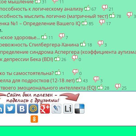
кое мышление
31
11
способность к логическому анализу
67
21
собность мыслить логично (матричный тест)
78
3
енка №1 – Определение Вашего IQ
85
17
.
ское здоровье...
11
7
 тревожность Спилбергера-Ханина
18
3
определение синдрома Аспергера (коэффициента аутизм
 депрессии Бека (BDI)
26
0
ко ты самостоятельна?
1
0
телла для подростков (12-18 лет)
43
3
твоего эмоционального интеллекта (EQ)
28
25