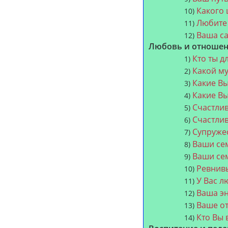
Какого 
10)
Любите 
11)
Ваша са
12)
Любовь и отношен
Кто ты д
1)
Какой м
2)
Какие Вы
3)
Какие Вы
4)
Счастлив
5)
Счастлив
6)
Супруже
7)
Ваши се
8)
Ваши се
9)
Ревнив
10)
У Вас л
11)
Ваша э
12)
Ваше о
13)
Кто Вы 
14)