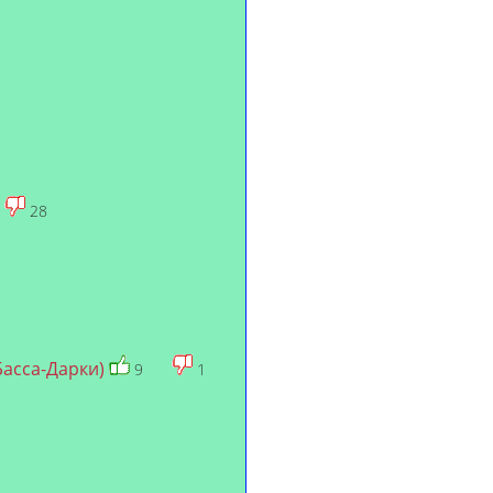
28
Басса-Дарки)
9
1