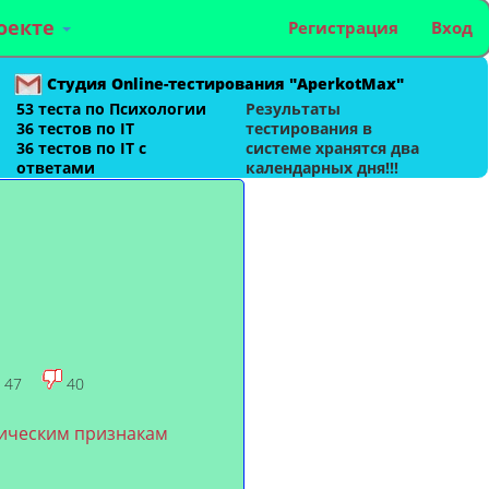
оекте
Регистрация
Вход
Студия Online-тестирования "AperkotMax"
53 теста по Психологии
Результаты
36 тестов по IT
тестирования в
36 тестов по IT с
системе хранятся два
ответами
календарных дня!!!
47
40
гическим признакам