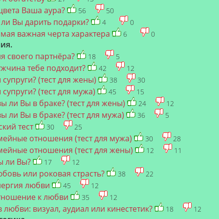
цвета Ваша аура?
56
50
ли Вы дарить подарки?
4
0
мая важная черта характера
6
0
ия.
ля своего партнёра?
18
5
ужчина тебе подходит?
42
12
 супруги? (тест для жены)
38
30
 супруги? (тест для мужа)
45
15
ы ли Вы в браке? (тест для жены)
24
12
ы ли Вы в браке? (тест для мужа)
36
5
ский тест
30
25
мейные отношения (тест для мужа)
30
28
мейные отношения (тест для жены)
12
11
ы ли Вы?
17
12
юбовь или роковая страсть?
38
22
нергия любви
45
12
тношение к любви
35
12
в любви: визуал, аудиал или кинестетик?
18
12