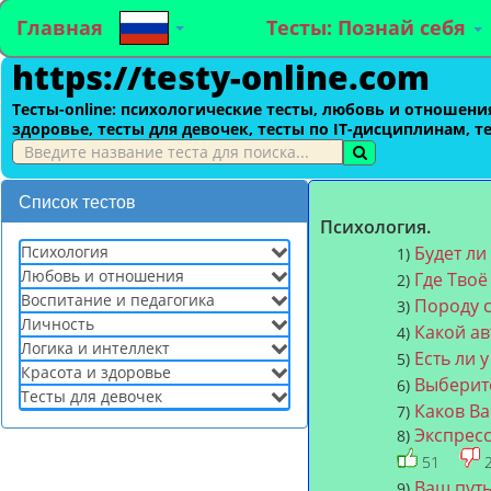
Главная
Тесты: Познай себя
https://testy-online.com
Тесты-оnline: психологические тесты, любовь и отношения
здоровье, тесты для девочек, тесты по IT-дисциплинам, т
Список тестов
Психология.
Психология
Будет ли
1)
Любовь и отношения
Где Твоё
2)
Воспитание и педагогика
Породу с
3)
Личность
Какой а
4)
Логика и интеллект
Есть ли 
5)
Красота и здоровье
Выберите
6)
Тесты для девочек
Каков В
7)
Экспресс
8)
51
Ваш путь
9)