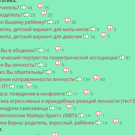
гогика.
учитель?
18
15
родитель?
23
25
но Вашему ребёнку?
23
20
телла, детский вариант для мальчиков
8
2
телла, детский вариант для девочек
16
7
и Вы в общении?
10
7
гический портрет по геометрической ассоциации
81
ли Вы личность?
2
0
ько Вы обаятельны?
9
5
ение направленности личности
139
40
 IT?
128
52
аса: поведение в конфликте
11
3
ика агрессивных и враждебных реакций личности (тест 
 Синдром самозванца
14
3
 типологию Майерс-Бриггс (MBTI)
14
1
ика Берна: родитель, взрослый, ребёнок
14
0
т.