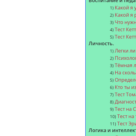
Воспитание и педа
Какой я 
1)
Какой я 
2)
Что нуж
3)
Тест Кет
4)
Тест Кет
5)
Личность.
Легки л
1)
Психоло
2)
Тёмная 
3)
На скол
4)
Определ
5)
Кто ты из
6)
Тест Том
7)
Диагност
8)
Тест на
9)
Тест на
10)
Тест Эр
11)
Логика и интеллек