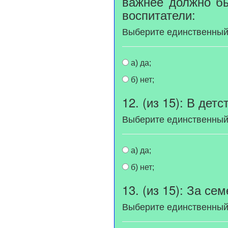
важнее должно б
воспитатели:
Выберите единственный
а) да;
б) нет;
12. (из 15): В де
Выберите единственный
а) да;
б) нет;
13. (из 15): За с
Выберите единственный