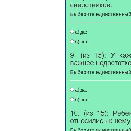
сверстников:
Выберите единственный
а) да;
б) нет;
9. (из 15): У ка
важнее недостатко
Выберите единственный
а) да;
б) нет;
10. (из 15): Реб
относились к нему
Выберите единственный