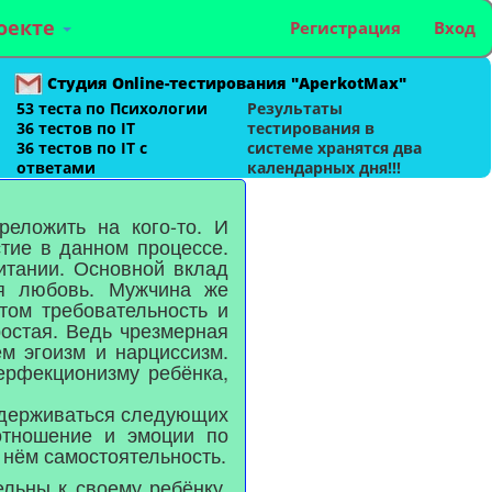
оекте
Регистрация
Вход
Студия Online-тестирования "AperkotMax"
53 теста по Психологии
Результаты
36 тестов по IT
тестирования в
36 тестов по IT с
системе хранятся два
ответами
календарных дня!!!
реложить на кого-то. И
тие в данном процессе.
итании. Основной вклад
ая любовь. Мужчина же
том требовательность и
ростая. Ведь чрезмерная
м эгоизм и нарциссизм.
ерфекционизму ребёнка,
идерживаться следующих
отношение и эмоции по
 нём самостоятельность.
льны к своему ребёнку,