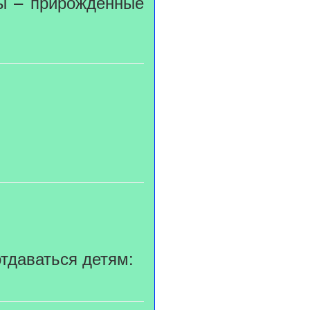
ы – прирождённые
отдаваться детям: