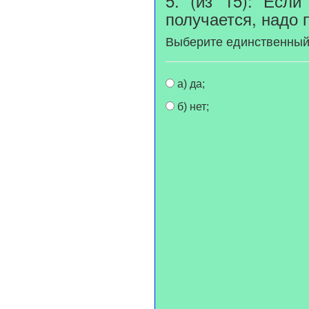
5. (из 15): Есл
получается, надо 
Выберите единственный
а) да;
б) нет;