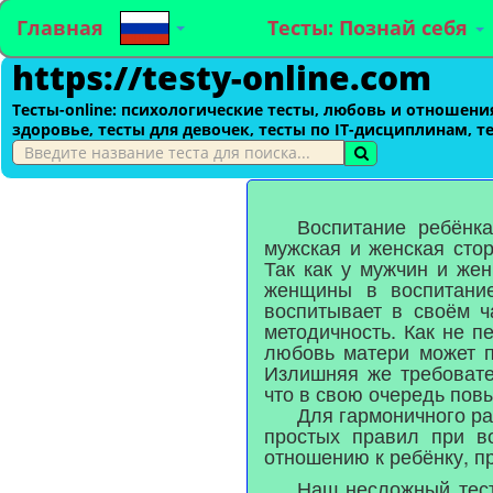
Главная
Тесты: Познай себя
https://testy-online.com
Тесты-оnline: психологические тесты, любовь и отношения
здоровье, тесты для девочек, тесты по IT-дисциплинам, т
Воспитание ребёнка
мужская и женская сто
Так как у мужчин и же
женщины в воспитание
воспитывает в своём ч
методичность. Как не п
любовь матери может п
Излишняя же требовате
что в свою очередь пов
Для гармоничного р
простых правил при в
отношению к ребёнку, п
Наш несложный тест