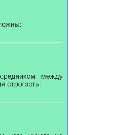
ложны:
осредником между
я строгость: