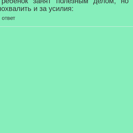
и ребёнок занят полезным делом, но 
похвалить и за усилия:
 ответ