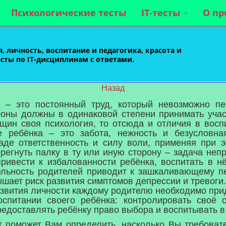
Психологические тесты
IT-тесты
О пр
, личность, воспитание и педагогика, красота и
есты по IT-дисциплинам с ответами.
Назад
 – это постоянный труд, который невозможно пе
роны должны в одинаковой степени принимать учас
нщин своя психология, то отсюда и отличия в восп
 ребёнка – это забота, нежность и безусловн
аде ответственность и силу воли, применяя при э
ерегнуть палку в ту или иную сторону – задача неп
ривести к избалованности ребёнка, воспитать в нё
льность родителей приводит к зашкаливающему п
ышает риск развития симптомов депрессии и тревоги.
азвития личности каждому родителю необходимо пр
оспитании своего ребёнка: контролировать своё 
редоставлять ребёнку право выбора и воспитывать в
 поможет Вам определить, насколько Вы требовате