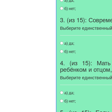
а) да;
б) нет;
3. (из 15): Совр
Выберите единственный
а) да;
б) нет;
4. (из 15): Мат
ребёнком и отцом,
Выберите единственный
а) да;
б) нет;