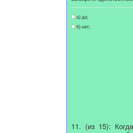
а) да;
б) нет;
11. (из 15): Ког