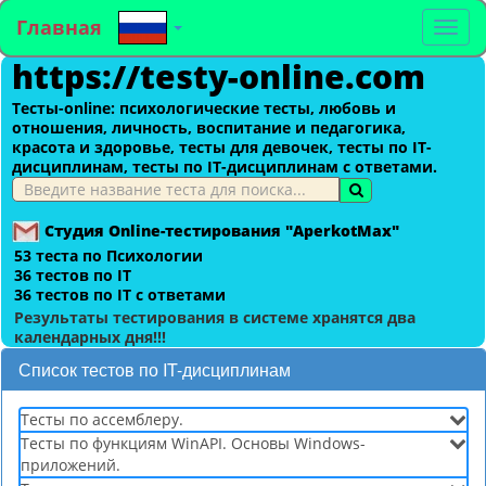
Главная
To
https://testy-online.com
na
Тесты-оnline: психологические тесты, любовь и
отношения, личность, воспитание и педагогика,
красота и здоровье, тесты для девочек, тесты по IT-
дисциплинам, тесты по IT-дисциплинам с ответами.
Студия Online-тестирования "AperkotMax"
53 теста по Психологии
36 тестов по IT
36 тестов по IT с ответами
Результаты тестирования в системе хранятся два
календарных дня!!!
Список тестов по IT-дисциплинам
Тесты по ассемблеру.
Тесты по функциям WinAPI. Основы Windows-
приложений.