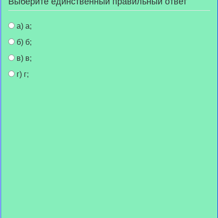
Выберите единственный правильный ответ
а) а;
б) б;
в) в;
г) г;