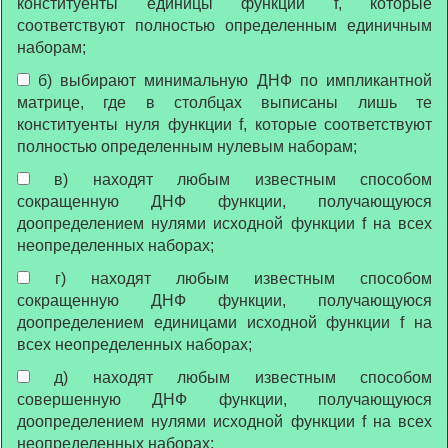
конституенты единицы функции f, которые
соответствуют полностью определенным единичным
наборам;
б) выбирают минимальную ДНФ по импликантной
матрице, где в столбцах выписаны лишь те
конституенты нуля функции f, которые соответствуют
полностью определенным нулевым наборам;
в) находят любым известным способом
сокращенную ДНФ функции, получающуюся
доопределением нулями исходной функции f на всех
неопределенных наборах;
г) находят любым известным способом
сокращенную ДНФ функции, получающуюся
доопределением единицами исходной функции f на
всех неопределенных наборах;
д) находят любым известным способом
совершенную ДНФ функции, получающуюся
доопределением нулями исходной функции f на всех
неопределенных наборах;