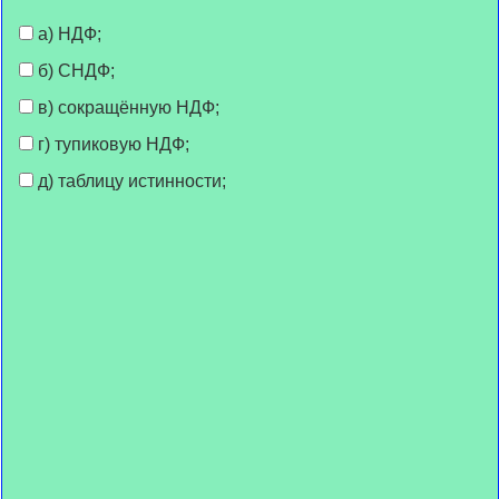
а) НДФ;
б) СНДФ;
в) сокращённую НДФ;
г) тупиковую НДФ;
д) таблицу истинности;