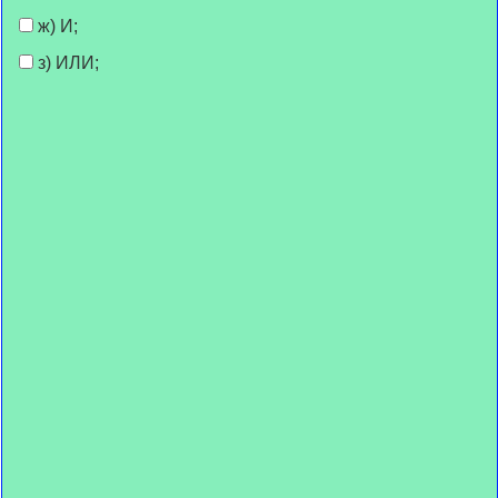
ж) И;
з) ИЛИ;