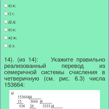
в) в;
г) г;
д) д;
е) е;
ж) ж;
з) з;
14). (из 14): Укажите правильно
реализованный перевод из
семеричной системы счисления в
четверичную (см. рис. 6.3) числа
153664: