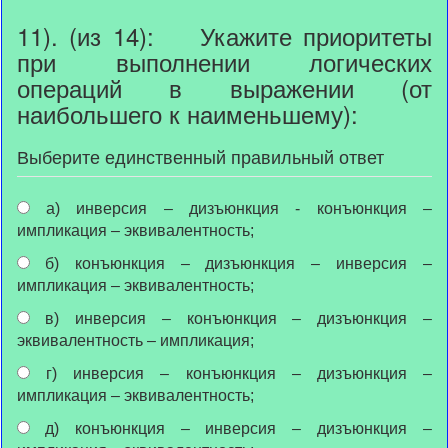
11). (из 14): Укажите приоритеты
при выполнении логических
операций в выражении (от
наибольшего к наименьшему):
Выберите единственный правильный ответ
а) инверсия – дизъюнкция - конъюнкция –
импликация – эквивалентность;
б) конъюнкция – дизъюнкция – инверсия –
импликация – эквивалентность;
в) инверсия – конъюнкция – дизъюнкция –
эквивалентность – импликация;
г) инверсия – конъюнкция – дизъюнкция –
импликация – эквивалентность;
д) конъюнкция – инверсия – дизъюнкция –