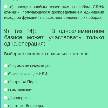
е) находят любым известным способом СДНФ
функции, получающуюся доопределением единицами
исходной функции f на всех неопределенных наборах;
9). (из 14): В одноэлементном
базисе может участвовать только
одна операция:
Выберите несколько правильных ответов
а) сумма по модулю два;
б) исключающее ИЛИ;
в) стрелка Пирса;
г) импликация;
д) инверсия;
е) штрих Шеффера;