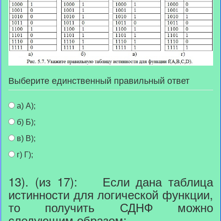
Выберите единственный правильный ответ
а) А);
б) Б);
в) В);
г) Г);
13). (из 17): Если дана таблица
истинности для логической функции,
то получить СДНФ можно
следующим образом: