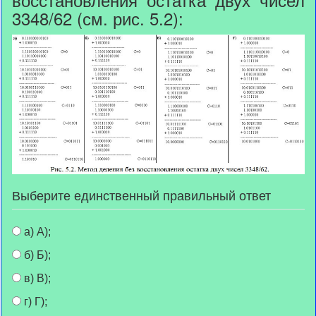
3348/62 (см. рис. 5.2):
Выберите единственный правильный ответ
а) А);
б) Б);
в) В);
г) Г);