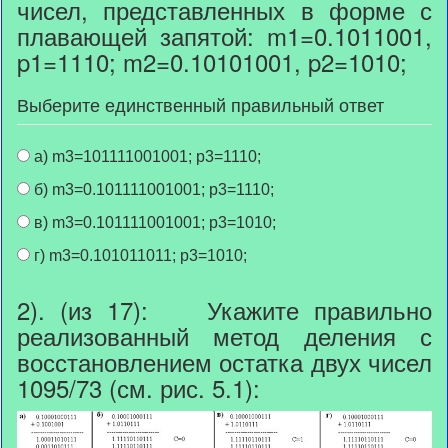
чисел, представленных в форме с
плавающей запятой: m1=0.1011001,
p1=1110; m2=0.10101001, p2=1010;
Выберите единственный правильный ответ
а) m3=101111001001; p3=1110;
б) m3=0.101111001001; p3=1110;
в) m3=0.101111001001; p3=1010;
г) m3=0.101011011; p3=1010;
2). (из 17): Укажите правильно
реализованный метод деления с
восстановлением остатка двух чисел
1095/73 (см. рис. 5.1):