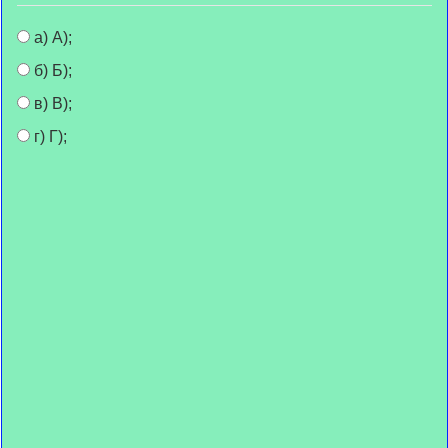
а) А);
б) Б);
в) В);
г) Г);