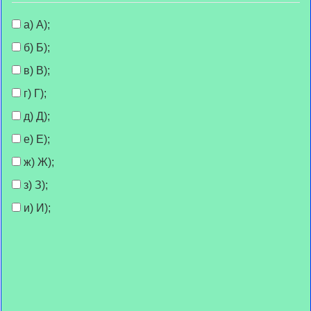
а) А);
б) Б);
в) В);
г) Г);
д) Д);
е) Е);
ж) Ж);
з) З);
и) И);