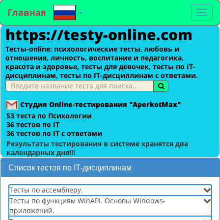
Главная
To
https://testy-online.com
na
Тесты-оnline: психологические тесты, любовь и
отношения, личность, воспитание и педагогика,
красота и здоровье, тесты для девочек, тесты по IT-
дисциплинам, тесты по IT-дисциплинам с ответами.
Студия Online-тестирования "AperkotMax"
53 теста по Психологии
36 тестов по IT
36 тестов по IT с ответами
Результаты тестирования в системе хранятся два
календарных дня!!!
Список тестов по IT-дисциплинам
Тесты по ассемблеру.
Тесты по функциям WinAPI. Основы Windows-
приложений.