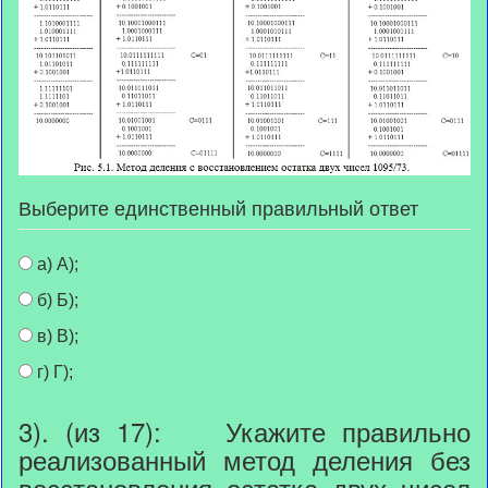
Выберите единственный правильный ответ
а) А);
б) Б);
в) В);
г) Г);
3). (из 17): Укажите правильно
реализованный метод деления без
восстановления остатка двух чисел