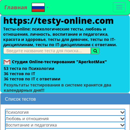
Главная
To
https://testy-online.com
na
Тесты-оnline: психологические тесты, любовь и
отношения, личность, воспитание и педагогика,
красота и здоровье, тесты для девочек, тесты по IT-
дисциплинам, тесты по IT-дисциплинам с ответами.
Студия Online-тестирования "AperkotMax"
53 теста по Психологии
36 тестов по IT
36 тестов по IT с ответами
Результаты тестирования в системе хранятся два
календарных дня!!!
Список тестов
Психология
Любовь и отношения
Воспитание и педагогика