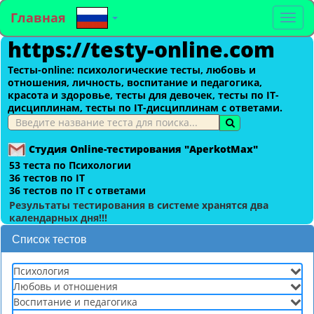
Главная
To
https://testy-online.com
na
Тесты-оnline: психологические тесты, любовь и
отношения, личность, воспитание и педагогика,
красота и здоровье, тесты для девочек, тесты по IT-
дисциплинам, тесты по IT-дисциплинам с ответами.
Студия Online-тестирования "AperkotMax"
53 теста по Психологии
36 тестов по IT
36 тестов по IT с ответами
Результаты тестирования в системе хранятся два
календарных дня!!!
Список тестов
Психология
Любовь и отношения
Воспитание и педагогика